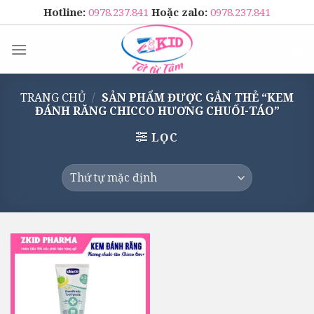
Skip
Hotline:
0978.237.841
Hoặc zalo:
0978.237.841
to
content
TRANG CHỦ
/
SẢN PHẨM ĐƯỢC GẮN THẺ “KEM
ĐÁNH RĂNG CHICCO HƯƠNG CHUỐI-TÁO”
LỌC