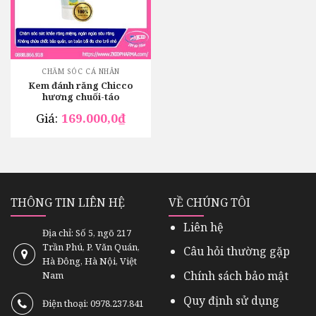
CHĂM SÓC CÁ NHÂN
Kem đánh răng Chicco
hương chuối-táo
Giá:
169.000,0
₫
THÔNG TIN LIÊN HỆ
VỀ CHÚNG TÔI
Liên hệ
Địa chỉ: Số 5, ngõ 217
Trần Phú, P. Văn Quán,
Câu hỏi thường gặp
Hà Đông, Hà Nội, Việt
Chính sách bảo mật
Nam
Quy định sử dụng
Điện thoại: 0978.237.841