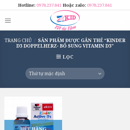
Skip
Hotline:
0978.237.841
Hoặc zalo:
0978.237.841
to
content
TRANG CHỦ
/
SẢN PHẨM ĐƯỢC GẮN THẺ “KINDER
D3 DOPPELHERZ- BỔ SUNG VITAMIN D3”
LỌC
HẾT HÀNG