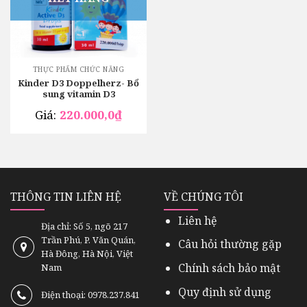
THỰC PHẨM CHỨC NĂNG
Kinder D3 Doppelherz- Bổ
sung vitamin D3
Giá:
220.000,0
₫
THÔNG TIN LIÊN HỆ
VỀ CHÚNG TÔI
Liên hệ
Địa chỉ: Số 5, ngõ 217
Trần Phú, P. Văn Quán,
Câu hỏi thường gặp
Hà Đông, Hà Nội, Việt
Chính sách bảo mật
Nam
Quy định sử dụng
Điện thoại: 0978.237.841