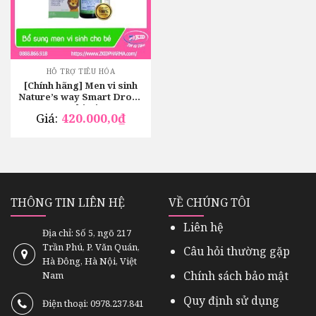
HỖ TRỢ TIÊU HÓA
[Chính hãng] Men vi sinh
Nature’s way Smart Drops
Probiotic
Giá:
420.000,0
₫
THÔNG TIN LIÊN HỆ
VỀ CHÚNG TÔI
Liên hệ
Địa chỉ: Số 5, ngõ 217
Trần Phú, P. Văn Quán,
Câu hỏi thường gặp
Hà Đông, Hà Nội, Việt
Chính sách bảo mật
Nam
Quy định sử dụng
Điện thoại: 0978.237.841