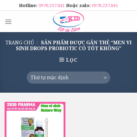
Skip
Hotline:
0978.237.841
Hoặc zalo:
0978.237.841
to
content
TRANG CHỦ
/
SẢN PHẨM ĐƯỢC GẮN THẺ “MEN VI
SINH DROPS PROBIOTIC CÓ TỐT KHÔNG”
LỌC