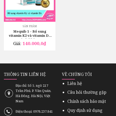
SẢN PHẨM
Mequib 1 – Bổ sung
vitamin K2 và vitamin D3
có tốt không?
Giá:
140.000,0
₫
THÔNG TIN LIÊN HỆ
VỀ CHÚNG TÔI
Liên hệ
Địa chỉ: Số 5, ngõ 217
Trần Phú, P. Văn Quán,
Câu hỏi thường gặp
Hà Đông, Hà Nội, Việt
Chính sách bảo mật
Nam
Quy định sử dụng
Điện thoại: 0978.237.841