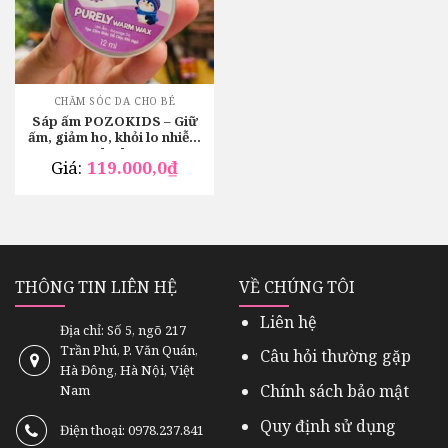
CHĂM SÓC DA CHO BÉ
Sáp ấm POZOKIDS – Giữ
ấm, giảm ho, khỏi lo nhiễm
lạnh
Giá:
119.000,0
₫
THÔNG TIN LIÊN HỆ
VỀ CHÚNG TÔI
Liên hệ
Địa chỉ: Số 5, ngõ 217
Trần Phú, P. Văn Quán,
Câu hỏi thường gặp
Hà Đông, Hà Nội, Việt
Chính sách bảo mật
Nam
Quy định sử dụng
Điện thoại: 0978.237.841