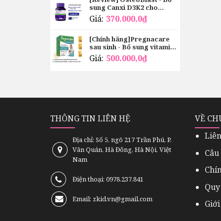
sung Canxi D3K2 cho
xương chắc khoẻ
Giá:
370.000,0
₫
[Chính hãng]Pregnacare
sau sinh - Bổ sung vitamin
và lợi sữa cho mẹ
Giá:
500.000,0
₫
THÔNG TIN LIÊN HỆ
VỀ CH
Liên
Địa chỉ: Số 5, ngõ 217 Trần Phú, P.
Văn Quán, Hà Đông, Hà Nội, Việt
Câu
Nam
Chí
Điện thoại: 0978.237.841
Quy
Email: zkid.vn@gmail.com
Giới