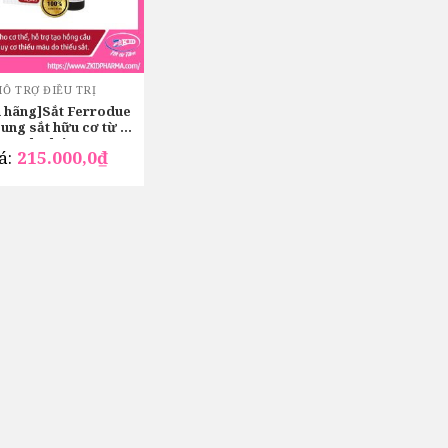
HỖ TRỢ ĐIỀU TRỊ
h hãng]Sắt Ferrodue
sung sắt hữu cơ từ Ý
cho bé
á:
215.000,0
₫