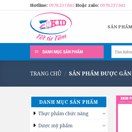
Skip
Hotline:
0978.237.841
Hoặc zalo:
0978.237.841
to
content
SẢN PHẨ
Tìm
DANH MỤC SẢN PHẨM
kiếm:
TRANG CHỦ
/
SẢN PHẨM ĐƯỢC GẮN 
DANH MỤC SẢN PHẨM
Thực phẩm chức năng
Dược mỹ phẩm