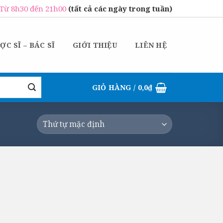
Từ 8h30 đến 21h00
(tất cả các ngày trong tuần)
ỢC SĨ – BÁC SĨ
GIỚI THIỆU
LIÊN HỆ
GIỎ HÀNG /
0,0
₫