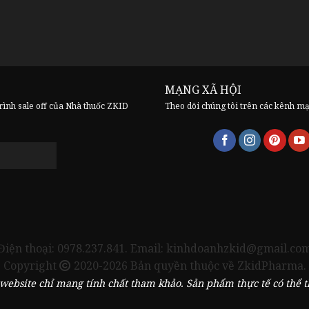
MẠNG XÃ HỘI
trình sale off của Nhà thuốc ZKID
Theo dõi chúng tôi trên các kênh m
Điện thoại: 0978.237.841. Email: kinhdoanhzkid@gmail.co
Copyright
2020-2026 Bản quyền thuộc về ZkidPharma.
website chỉ mang tính chất tham khảo. Sản phẩm thực tế có thể th