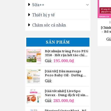
Sữa++
Thiết bị y tế
Chăm sóc cá nhân
[Chín
– Bổ 
Gi
SẢN PHẨM
Bột nhuận tràng Pozo PEG
3350 - Hết rặn hết táo chỉ
sau 3 ngày
Giá:
195.000,0
₫
[Giá tốt] Dầu massage
Pozo Baby Oil - Dưỡng
ẩm, giữ ấm cho bé
Giá:
[Giá tốt nhất] LiveSpo
Navax - Dung dịch vệ sinh
tai mũi họng
Giá:
283.000,0
₫
[Review] OsteoBlast - Bổ