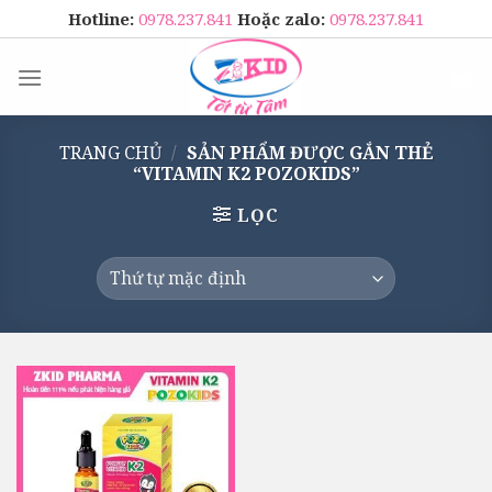
Skip
Hotline:
0978.237.841
Hoặc zalo:
0978.237.841
to
content
TRANG CHỦ
/
SẢN PHẨM ĐƯỢC GẮN THẺ
“VITAMIN K2 POZOKIDS”
LỌC