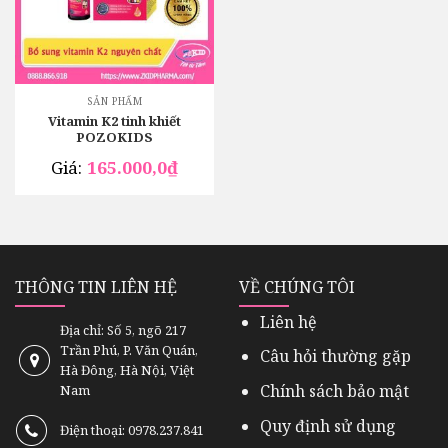
SẢN PHẨM
Vitamin K2 tinh khiết
POZOKIDS
Giá:
165.000,0
₫
THÔNG TIN LIÊN HỆ
VỀ CHÚNG TÔI
Liên hệ
Địa chỉ: Số 5, ngõ 217
Trần Phú, P. Văn Quán,
Câu hỏi thường gặp
Hà Đông, Hà Nội, Việt
Chính sách bảo mật
Nam
Quy định sử dụng
Điện thoại: 0978.237.841