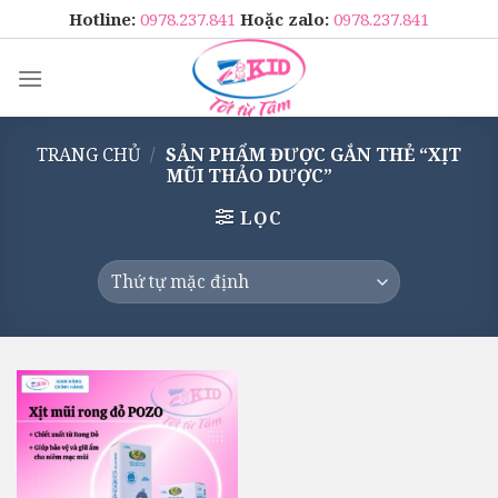
Skip
Hotline:
0978.237.841
Hoặc zalo:
0978.237.841
to
content
TRANG CHỦ
/
SẢN PHẨM ĐƯỢC GẮN THẺ “XỊT
MŨI THẢO DƯỢC”
LỌC