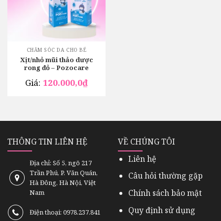
CHĂM SÓC DA CHO BÉ
Xịt/nhỏ mũi thảo dược
rong đỏ – Pozocare
Giá:
120.000,0
₫
THÔNG TIN LIÊN HỆ
VỀ CHÚNG TÔI
Liên hệ
Địa chỉ: Số 5, ngõ 217
Trần Phú, P. Văn Quán,
Câu hỏi thường gặp
Hà Đông, Hà Nội, Việt
Chính sách bảo mật
Nam
Quy định sử dụng
Điện thoại: 0978.237.841