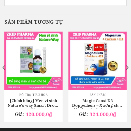
SẢN PHẨM TƯƠNG TỰ
HỖ TRỢ TIÊU HÓA
SẢN PHẨM
[Chính hãng] Men vi sinh
Magie Canxi D3
Nature’s way Smart Drops
Doppelherz – Xương chắc
Probiotic
khoẻ, ngừa loãng xương
Giá:
420.000,0
₫
Giá:
324.000,0
₫