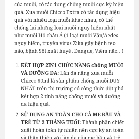
của muỗi, có tác dụng chống muỗi cực kỳ hiệu
quả. Xua muỗi Chicco Extra có tác dụng hiệu
quả với nhiều loại muỗi khác nhau, có thể
chống lại những loại muỗi nguy hiểm nhất
như muỗi Hổ châu Á (1 loại muỗi Vằn/Aedes
nguy hiểm, truyền virus Zika gây bệnh teo
não, bệnh Sốt xuất huyết Dengue, Viêm não…)
KẾT HỢP 2IN1 CHỨC NĂNG chống MUỖI
VÀ DƯỠNG DA:
Lăn đa năng xua muỗi
Chicco 60ml là sản phẩm chống muỗi DUY
NHẤT trên thị trường có công thức đột phá
kết hợp 2 tính năng chống muỗi và dưỡng
da hiệu quả.
SỬ DỤNG AN TOÀN CHO CẢ MẸ BẦU VÀ
TRẺ TỪ 2 THÁNG TUỔI:
Thành phần chiết
xuất hoàn toàn tự nhiên nên cực kỳ an toàn
và thân thiện với làn da của mẹ bầu và trẻ