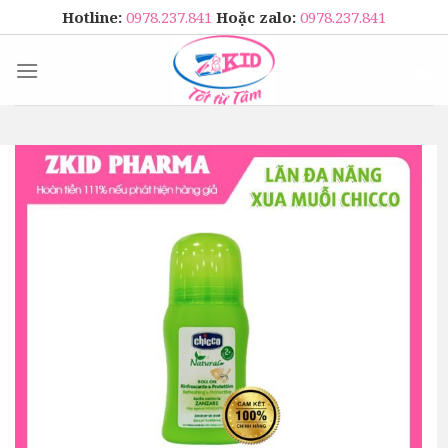
Skip
Hotline:
0978.237.841
Hoặc zalo:
0978.237.841
to
content