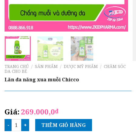
TRANG CHỦ
/
SẢN PHẨM
/
DƯỢC MỸ PHẨM
/
CHĂM SÓC
DA CHO BÉ
Lăn đa năng xua muỗi Chicco
Giá:
269.000,0
₫
Lăn đa năng xua muỗi Chicco số lượng
THÊM GIỎ HÀNG