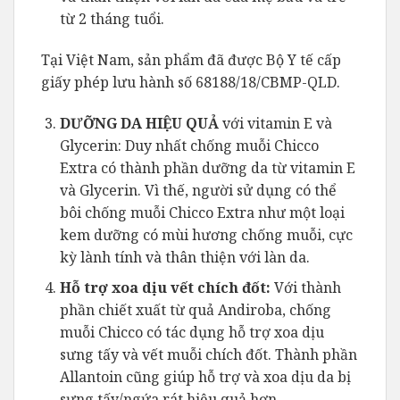
từ 2 tháng tuổi.
Tại Việt Nam, sản phẩm đã được Bộ Y tế cấp
giấy phép lưu hành số 68188/18/CBMP-QLD.
DƯỠNG DA HIỆU QUẢ
với vitamin E và
Glycerin: Duy nhất chống muỗi Chicco
Extra có thành phần dưỡng da từ vitamin E
và Glycerin. Vì thế, người sử dụng có thể
bôi chống muỗi Chicco Extra như một loại
kem dưỡng có mùi hương chống muỗi, cực
kỳ lành tính và thân thiện với làn da.
Hỗ trợ xoa dịu vết chích đốt:
Với thành
phần chiết xuất từ quả Andiroba, chống
muỗi Chicco có tác dụng hỗ trợ xoa dịu
sưng tấy và vết muỗi chích đốt. Thành phần
Allantoin cũng giúp hỗ trợ và xoa dịu da bị
sưng tấy/ngứa rát hiệu quả hơn.