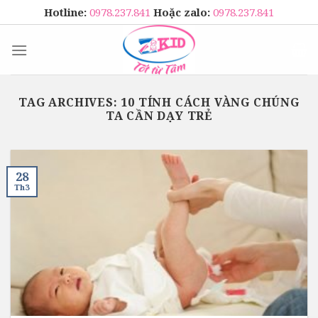
Skip
Hotline:
0978.237.841
Hoặc zalo:
0978.237.841
to
content
TAG ARCHIVES:
10 TÍNH CÁCH VÀNG CHÚNG
TA CẦN DẠY TRẺ
28
Th3