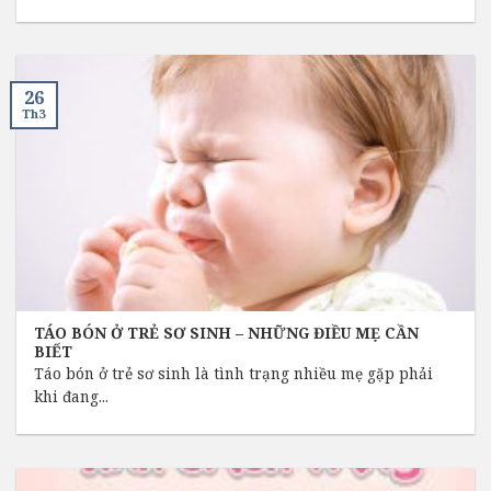
26
Th3
TÁO BÓN Ở TRẺ SƠ SINH – NHỮNG ĐIỀU MẸ CẦN
BIẾT
Táo bón ở trẻ sơ sinh là tình trạng nhiều mẹ gặp phải
khi đang...