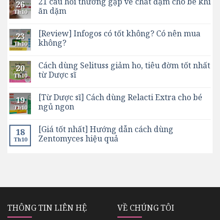
21 câu hỏi thường gặp về chất đạm cho bé khi
26
ăn dặm
Th10
[Review] Infogos có tốt không? Có nên mua
23
không?
Th10
Cách dùng Selituss giảm ho, tiêu đờm tốt nhất
20
từ Dược sĩ
Th10
[Từ Dược sĩ] Cách dùng Relacti Extra cho bé
19
ngủ ngon
Th10
[Giá tốt nhất] Hướng dẫn cách dùng
18
Zentomyces hiệu quả
Th10
THÔNG TIN LIÊN HỆ
VỀ CHÚNG TÔI