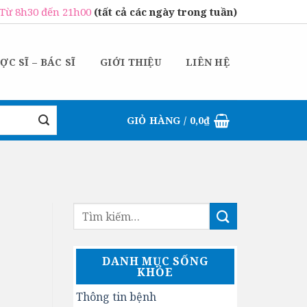
Từ 8h30 đến 21h00
(tất cả các ngày trong tuần)
ỢC SĨ – BÁC SĨ
GIỚI THIỆU
LIÊN HỆ
GIỎ HÀNG /
0,0
₫
DANH MỤC SỐNG
KHỎE
Thông tin bệnh