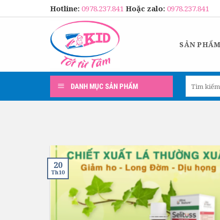
Skip
Hotline:
0978.237.841
Hoặc zalo:
0978.237.841
to
content
SẢN PHẨ
Tìm
DANH MỤC SẢN PHẨM
kiếm:
20
Th10