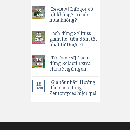
[Review] Infogos có
23
tốt không? Có nên
Th10
mua không?
Cách dùng Selituss
20
giảm ho, tiêu đờm tốt
Th10
nhất từ Dược sĩ
[Từ Dược sĩ] Cách
19
dùng Relacti Extra
Th10
cho bé ngủ ngon
[Giá tốt nhất] Hướng
18
dẫn cách dùng
Th10
Zentomyces hiệu quả