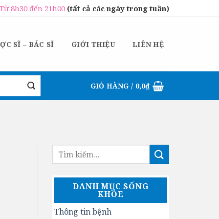
Từ 8h30 đến 21h00
(tất cả các ngày trong tuần)
ỢC SĨ – BÁC SĨ
GIỚI THIỆU
LIÊN HỆ
GIỎ HÀNG /
0,0
₫
DANH MỤC SỐNG
KHỎE
Thông tin bệnh