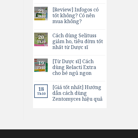
[Review] Infogos có
23
tốt không? Có nên
Th10
mua không?
Cách dùng Selituss
20
giảm ho, tiêu đờm tốt
Th10
nhất từ Dược sĩ
[Từ Dược sĩ] Cách
19
dùng Relacti Extra
Th10
cho bé ngủ ngon
[Giá tốt nhất] Hướng
18
dẫn cách dùng
Th10
Zentomyces hiệu quả