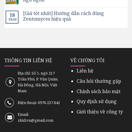
Th10
[Giá tốt nhất] Hướng dẫn cách dùng
18
Zentomyces hiệu quả
Th10
THÔNG TIN LIÊN HỆ
VỀ CHÚNG TÔI
Liên hệ
Địa chỉ: Số 5, ngõ 217
Trần Phú, P. Văn Quán,
Câu hỏi thường gặp
Hà Đông, Hà Nội, Việt
Chính sách bảo mật
Nam
Quy định sử dụng
Điện thoại: 0978.237.841
Giới thiệu về công ty
Email:
zkid.vn@gmail.com