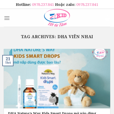
Skip
Hotline:
0978.237.841
Hoặc zalo:
0978.237.841
to
content
TAG ARCHIVES:
DHA VIÊN NHAI
21
Th4
DHA Nature’s Way Kids Smart Drops mở nắp dùng