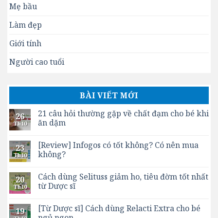
Mẹ bầu
Làm đẹp
Giới tính
Người cao tuổi
BÀI VIẾT MỚI
21 câu hỏi thường gặp về chất đạm cho bé khi
26
ăn dặm
Th10
[Review] Infogos có tốt không? Có nên mua
23
không?
Th10
Cách dùng Selituss giảm ho, tiêu đờm tốt nhất
20
từ Dược sĩ
Th10
[Từ Dược sĩ] Cách dùng Relacti Extra cho bé
19
ngủ ngon