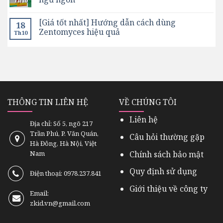
Th10
[Giá tốt nhất] Hướng dẫn cách dùng
18
Zentomyces hiệu quả
Th10
THÔNG TIN LIÊN HỆ
VỀ CHÚNG TÔI
Liên hệ
Địa chỉ: Số 5, ngõ 217
Trần Phú, P. Văn Quán,
Câu hỏi thường gặp
Hà Đông, Hà Nội, Việt
Chính sách bảo mật
Nam
Quy định sử dụng
Điện thoại: 0978.237.841
Giới thiệu về công ty
Email:
zkid.vn@gmail.com