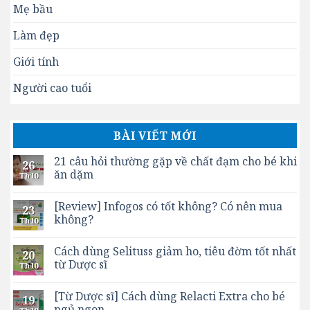
Mẹ bầu
Làm đẹp
Giới tính
Người cao tuổi
BÀI VIẾT MỚI
21 câu hỏi thường gặp về chất đạm cho bé khi
26
ăn dặm
Th10
[Review] Infogos có tốt không? Có nên mua
23
không?
Th10
Cách dùng Selituss giảm ho, tiêu đờm tốt nhất
20
từ Dược sĩ
Th10
[Từ Dược sĩ] Cách dùng Relacti Extra cho bé
19
ngủ ngon