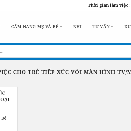
Thời gian làm việc:
M
CẨM NANG MẸ VÀ BÉ
NHI
TƯ VẤN
DƯ
IỆC CHO TRẺ TIẾP XÚC VỚI MÀN HÌNH TV/
ÚC
HOẠI
à Bé