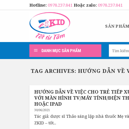
Skip
Hotline:
0978.237.841
Hoặc zalo:
0978.237.841
to
content
SẢN PHẨ
Tìm
DANH MỤC SẢN PHẨM
kiếm:
TAG ARCHIVES:
HƯỚNG DẪN VỀ V
HƯỚNG DẪN VỀ VIỆC CHO TRẺ TIẾP X
VỚI MÀN HÌNH TV/MÁY TÍNH/ĐIỆN T
HOẶC IPAD
30/06/2021
Tác giả: dược sĩ Thảo sáng lập nhà thuốc Mẹ v
ZKID – tốt...