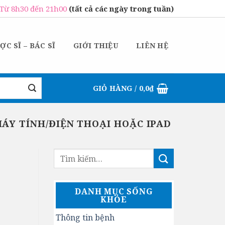
Từ 8h30 đến 21h00
(tất cả các ngày trong tuần)
ỢC SĨ – BÁC SĨ
GIỚI THIỆU
LIÊN HỆ
GIỎ HÀNG /
0,0
₫
MÁY TÍNH/ĐIỆN THOẠI HOẶC IPAD
DANH MỤC SỐNG
KHỎE
Thông tin bệnh