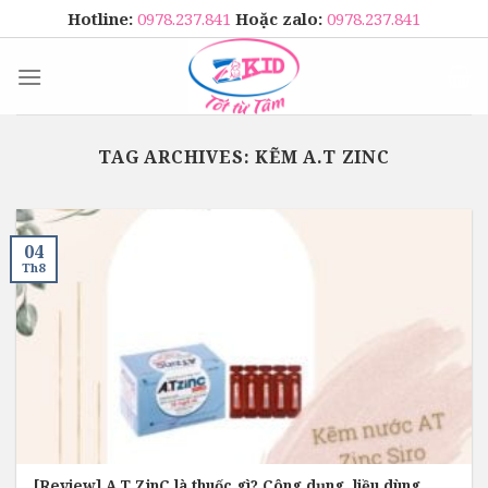
Skip
Hotline:
0978.237.841
Hoặc zalo:
0978.237.841
to
content
TAG ARCHIVES:
KẼM A.T ZINC
04
Th8
[Review] A.T ZinC là thuốc gì? Công dụng, liều dùng,