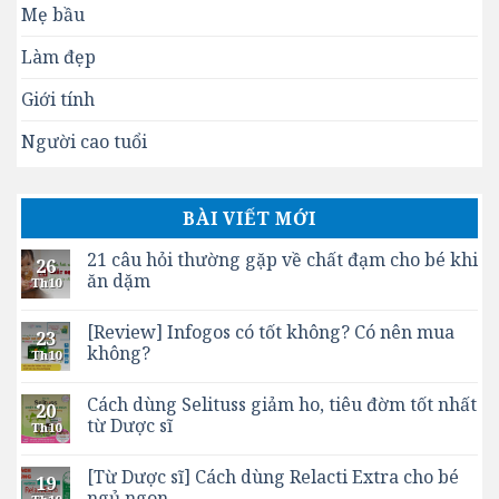
Mẹ bầu
Làm đẹp
Giới tính
Người cao tuổi
BÀI VIẾT MỚI
21 câu hỏi thường gặp về chất đạm cho bé khi
26
ăn dặm
Th10
[Review] Infogos có tốt không? Có nên mua
23
không?
Th10
Cách dùng Selituss giảm ho, tiêu đờm tốt nhất
20
từ Dược sĩ
Th10
[Từ Dược sĩ] Cách dùng Relacti Extra cho bé
19
ngủ ngon