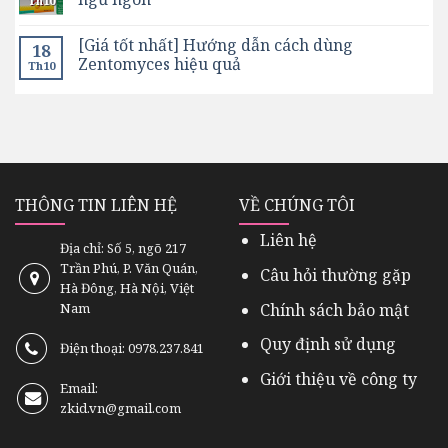
Th10
[Giá tốt nhất] Hướng dẫn cách dùng
18
Zentomyces hiệu quả
Th10
THÔNG TIN LIÊN HỆ
VỀ CHÚNG TÔI
Liên hệ
Địa chỉ: Số 5, ngõ 217
Trần Phú, P. Văn Quán,
Câu hỏi thường gặp
Hà Đông, Hà Nội, Việt
Chính sách bảo mật
Nam
Quy định sử dụng
Điện thoại: 0978.237.841
Giới thiệu về công ty
Email:
zkid.vn@gmail.com