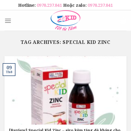
Skip
Hotline:
0978.237.841
Hoặc zalo:
0978.237.841
to
content
TAG ARCHIVES:
SPECIAL KID ZINC
09
Th8
[Review] Special Kid Zinc – siro kẽm tăng đề kháng cho