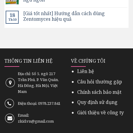
Th10
[Giá tốt nhất] Hướng dẫn cách dùng
18
Zentomyces hiệu quả
Th10
THÔNG TIN LIÊN HỆ
VỀ CHÚNG TÔI
Liên hệ
Địa chỉ: Số 5, ngõ 217
Trần Phú, P. Văn Quán,
Câu hỏi thường gặp
Hà Đông, Hà Nội, Việt
Chính sách bảo mật
Nam
Quy định sử dụng
Điện thoại: 0978.237.841
Giới thiệu về công ty
Email:
zkid.vn@gmail.com