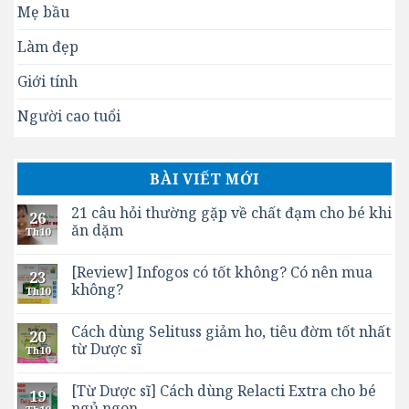
Mẹ bầu
Làm đẹp
Giới tính
Người cao tuổi
BÀI VIẾT MỚI
21 câu hỏi thường gặp về chất đạm cho bé khi
26
ăn dặm
Th10
[Review] Infogos có tốt không? Có nên mua
23
không?
Th10
Cách dùng Selituss giảm ho, tiêu đờm tốt nhất
20
từ Dược sĩ
Th10
[Từ Dược sĩ] Cách dùng Relacti Extra cho bé
19
ngủ ngon