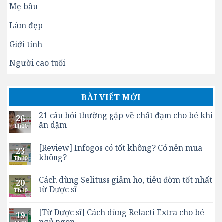
Mẹ bầu
Làm đẹp
Giới tính
Người cao tuổi
BÀI VIẾT MỚI
21 câu hỏi thường gặp về chất đạm cho bé khi
26
ăn dặm
Th10
[Review] Infogos có tốt không? Có nên mua
23
không?
Th10
Cách dùng Selituss giảm ho, tiêu đờm tốt nhất
20
từ Dược sĩ
Th10
[Từ Dược sĩ] Cách dùng Relacti Extra cho bé
19
ngủ ngon