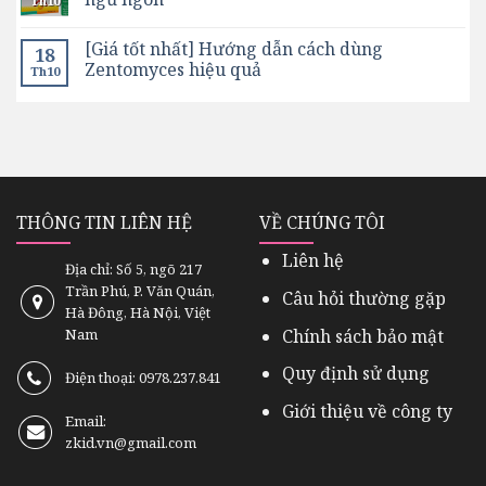
Th10
[Giá tốt nhất] Hướng dẫn cách dùng
18
Zentomyces hiệu quả
Th10
THÔNG TIN LIÊN HỆ
VỀ CHÚNG TÔI
Liên hệ
Địa chỉ: Số 5, ngõ 217
Trần Phú, P. Văn Quán,
Câu hỏi thường gặp
Hà Đông, Hà Nội, Việt
Chính sách bảo mật
Nam
Quy định sử dụng
Điện thoại: 0978.237.841
Giới thiệu về công ty
Email:
zkid.vn@gmail.com