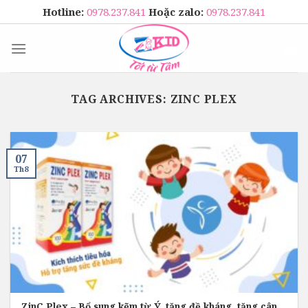
Skip
Hotline:
0978.237.841
Hoặc zalo:
0978.237.841
to
content
TAG ARCHIVES:
ZINC PLEX
07
Th8
ZinC Plex – Bổ sung kẽm từ Ý, tăng đề kháng, tăng cân