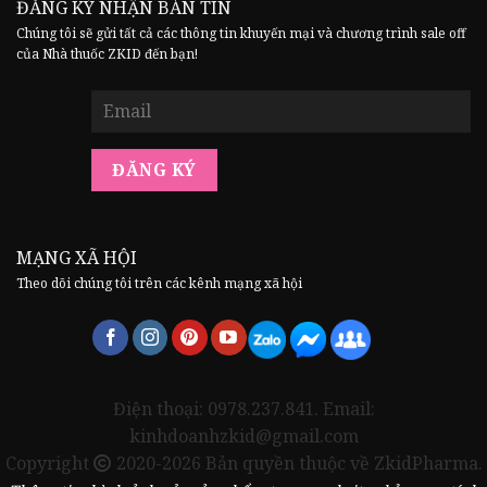
ĐĂNG KÝ NHẬN BẢN TIN
Chúng tôi sẽ gửi tất cả các thông tin khuyến mại và chương trình sale off
của Nhà thuốc ZKID đến bạn!
MẠNG XÃ HỘI
Theo dõi chúng tôi trên các kênh mạng xã hội
Điện thoại: 0978.237.841. Email:
kinhdoanhzkid@gmail.com
Copyright
2020-2026 Bản quyền thuộc về ZkidPharma.