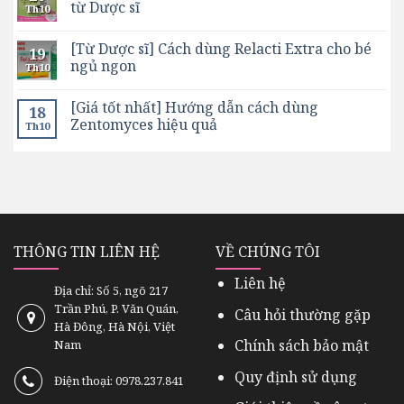
từ Dược sĩ
Th10
[Từ Dược sĩ] Cách dùng Relacti Extra cho bé
19
ngủ ngon
Th10
[Giá tốt nhất] Hướng dẫn cách dùng
18
Zentomyces hiệu quả
Th10
THÔNG TIN LIÊN HỆ
VỀ CHÚNG TÔI
Liên hệ
Địa chỉ: Số 5, ngõ 217
Trần Phú, P. Văn Quán,
Câu hỏi thường gặp
Hà Đông, Hà Nội, Việt
Chính sách bảo mật
Nam
Quy định sử dụng
Điện thoại: 0978.237.841