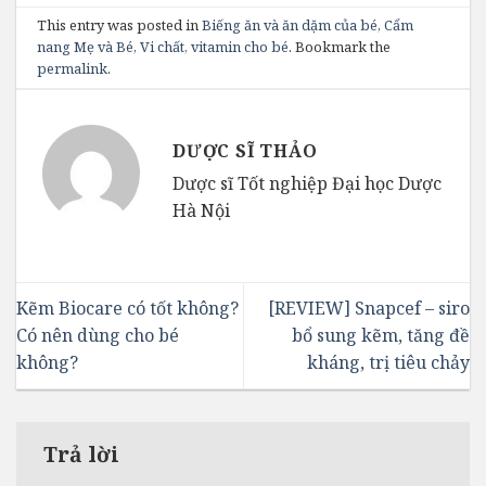
This entry was posted in
Biếng ăn và ăn dặm của bé
,
Cẩm
nang Mẹ và Bé
,
Vi chất, vitamin cho bé
. Bookmark the
permalink
.
DƯỢC SĨ THẢO
Dược sĩ Tốt nghiệp Đại học Dược
Hà Nội
Kẽm Biocare có tốt không?
[REVIEW] Snapcef – siro
Có nên dùng cho bé
bổ sung kẽm, tăng đề
không?
kháng, trị tiêu chảy
Trả lời