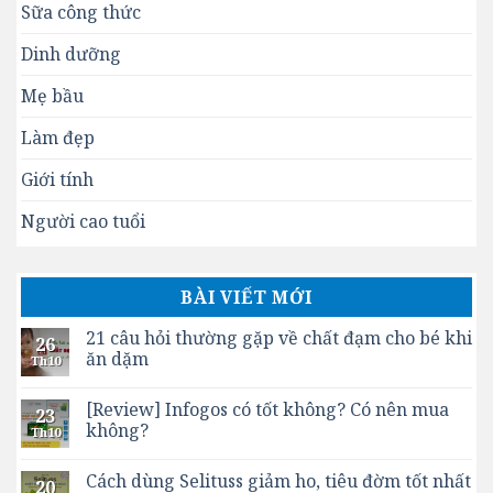
Sữa công thức
Dinh dưỡng
Mẹ bầu
Làm đẹp
Giới tính
Người cao tuổi
BÀI VIẾT MỚI
21 câu hỏi thường gặp về chất đạm cho bé khi
26
ăn dặm
Th10
[Review] Infogos có tốt không? Có nên mua
23
không?
Th10
Cách dùng Selituss giảm ho, tiêu đờm tốt nhất
20