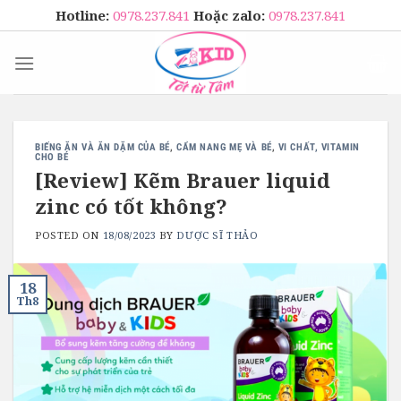
Skip
Hotline:
0978.237.841
Hoặc zalo:
0978.237.841
to
content
BIẾNG ĂN VÀ ĂN DẶM CỦA BÉ
,
CẨM NANG MẸ VÀ BÉ
,
VI CHẤT, VITAMIN
CHO BÉ
[Review] Kẽm Brauer liquid
zinc có tốt không?
POSTED ON
18/08/2023
BY
DƯỢC SĨ THẢO
18
Th8