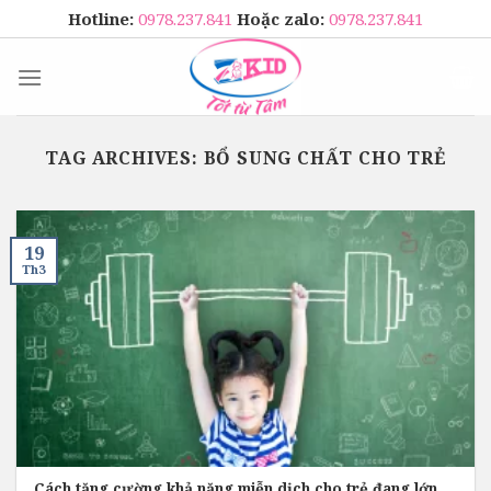
Skip
Hotline:
0978.237.841
Hoặc zalo:
0978.237.841
to
content
TAG ARCHIVES:
BỔ SUNG CHẤT CHO TRẺ
19
Th3
Cách tăng cường khả năng miễn dịch cho trẻ đang lớn,