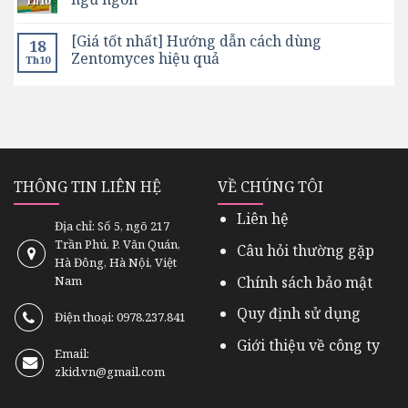
Th10
[Giá tốt nhất] Hướng dẫn cách dùng
18
Zentomyces hiệu quả
Th10
THÔNG TIN LIÊN HỆ
VỀ CHÚNG TÔI
Liên hệ
Địa chỉ: Số 5, ngõ 217
Trần Phú, P. Văn Quán,
Câu hỏi thường gặp
Hà Đông, Hà Nội, Việt
Chính sách bảo mật
Nam
Quy định sử dụng
Điện thoại: 0978.237.841
Giới thiệu về công ty
Email:
zkid.vn@gmail.com