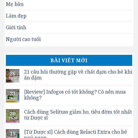
Mẹ bầu
Làm đẹp
Giới tính
Người cao tuổi
BÀI VIẾT MỚI
21 câu hỏi thường gặp về chất đạm cho bé khi
26
ăn dặm
Th10
[Review] Infogos có tốt không? Có nên mua
23
không?
Th10
Cách dùng Selituss giảm ho, tiêu đờm tốt nhất
20
từ Dược sĩ
Th10
[Từ Dược sĩ] Cách dùng Relacti Extra cho bé
19
ngủ ngon