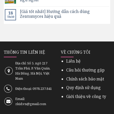
Th10
[Giá tốt nhất] Hướng dẫn cách dùng
18
Zentomyces hiệu quả
Th10
THÔNG TIN LIÊN HỆ
VỀ CHÚNG TÔI
Liên hệ
Địa chỉ: Số 5, ngõ 217
Trần Phú, P. Văn Quán,
Câu hỏi thường gặp
Hà Đông, Hà Nội, Việt
Chính sách bảo mật
Nam
Quy định sử dụng
Điện thoại: 0978.237.841
Giới thiệu về công ty
Email:
zkid.vn@gmail.com