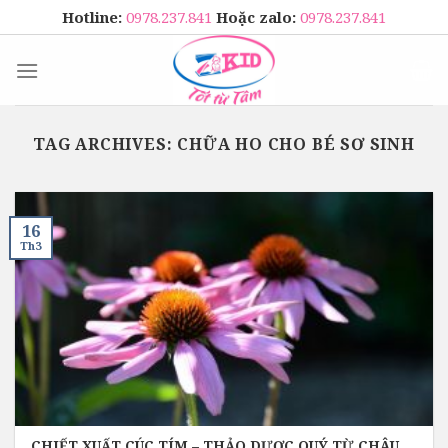
Skip
Hotline:
0978.237.841
Hoặc zalo:
0978.237.841
to
content
TAG ARCHIVES:
CHỮA HO CHO BÉ SƠ SINH
16
Th3
CHIẾT XUẤT CÚC TÍM – THẢO DƯỢC QUÝ TỪ CHÂU