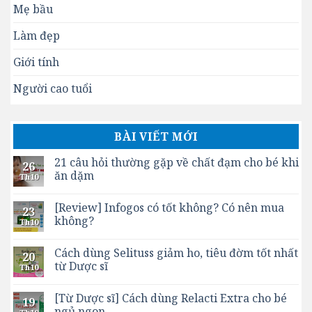
Mẹ bầu
Làm đẹp
Giới tính
Người cao tuổi
BÀI VIẾT MỚI
21 câu hỏi thường gặp về chất đạm cho bé khi
26
ăn dặm
Th10
[Review] Infogos có tốt không? Có nên mua
23
không?
Th10
Cách dùng Selituss giảm ho, tiêu đờm tốt nhất
20
từ Dược sĩ
Th10
[Từ Dược sĩ] Cách dùng Relacti Extra cho bé
19
ngủ ngon