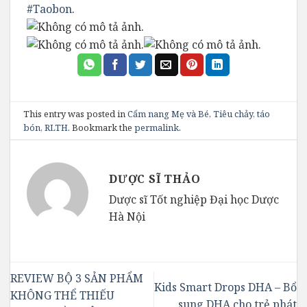
#Taobon
.
This entry was posted in
Cẩm nang Mẹ và Bé
,
Tiêu chảy, táo
bón, RLTH
. Bookmark the
permalink
.
DƯỢC SĨ THẢO
Dược sĩ Tốt nghiệp Đại học Dược
Hà Nội
REVIEW BỘ 3 SẢN PHẨM
Kids Smart Drops DHA – Bổ
KHÔNG THỂ THIẾU
sung DHA cho trẻ phát