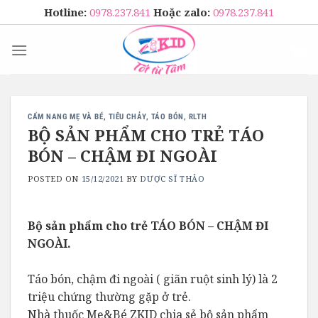
Skip
Hotline:
0978.237.841
Hoặc zalo:
0978.237.841
to
content
CẨM NANG MẸ VÀ BÉ
,
TIÊU CHẢY, TÁO BÓN, RLTH
BỘ SẢN PHẨM CHO TRẺ TÁO
BÓN – CHẬM ĐI NGOÀI
POSTED ON
15/12/2021
BY
DƯỢC SĨ THẢO
Bộ sản phẩm cho trẻ TÁO BÓN – CHẬM ĐI
NGOÀI.
Táo bón, chậm đi ngoài ( giãn ruột sinh lý) là 2
triệu chứng thường gặp ở trẻ.
Nhà thuốc Mẹ&Bé ZKID chia sẻ bộ sản phẩm