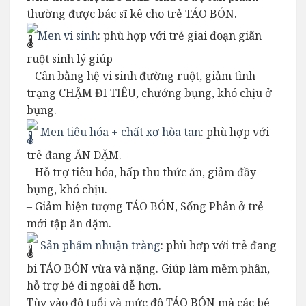
thường được bác sĩ kê cho trẻ TÁO BÓN.
Men vi sinh
: phù hợp với trẻ giai đoạn giãn
ruột sinh lý giúp
– Cân bằng hệ vi sinh đường ruột, giảm tình
trạng CHẬM ĐI TIÊU, chướng bụng, khó chịu ở
bụng.
Men tiêu hóa + chất xơ hòa tan
: phù hợp với
trẻ đang ĂN DẶM.
– Hỗ trợ tiêu hóa, hấp thu thức ăn, giảm đầy
bụng, khó chịu.
– Giảm hiện tượng TÁO BÓN, Sống Phân ở trẻ
mới tập ăn dặm.
Sản phẩm nhuận tràng
: phù hơp với trẻ đang
bi TÁO BÓN vừa và nặng. Giúp làm mềm phân,
hỗ trợ bé đi ngoài dễ hơn.
Tùy vào độ tuổi và mức độ TÁO BÓN mà các bé