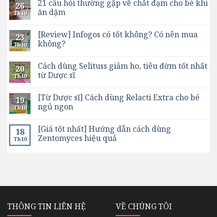
21 câu hỏi thường gặp về chất đạm cho bé khi
26
ăn dặm
Th10
[Review] Infogos có tốt không? Có nên mua
23
không?
Th10
Cách dùng Selituss giảm ho, tiêu đờm tốt nhất
20
từ Dược sĩ
Th10
[Từ Dược sĩ] Cách dùng Relacti Extra cho bé
19
ngủ ngon
Th10
[Giá tốt nhất] Hướng dẫn cách dùng
18
Zentomyces hiệu quả
Th10
THÔNG TIN LIÊN HỆ
VỀ CHÚNG TÔI