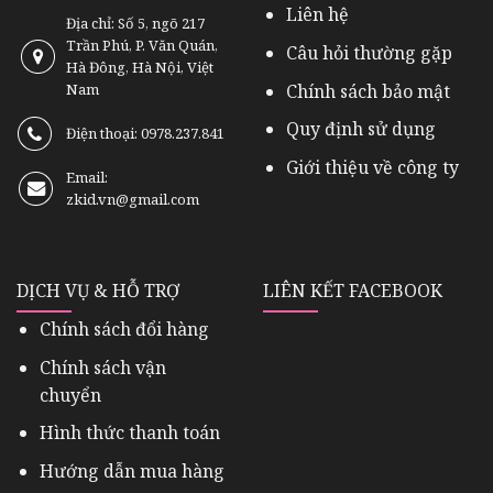
Liên hệ
Địa chỉ: Số 5, ngõ 217
Trần Phú, P. Văn Quán,
Câu hỏi thường gặp
Hà Đông, Hà Nội, Việt
Chính sách bảo mật
Nam
Quy định sử dụng
Điện thoại: 0978.237.841
Giới thiệu về công ty
Email:
zkid.vn@gmail.com
DỊCH VỤ & HỖ TRỢ
LIÊN KẾT FACEBOOK
Chính sách đổi hàng
Chính sách vận
chuyển
Hình thức thanh toán
Hướng dẫn mua hàng