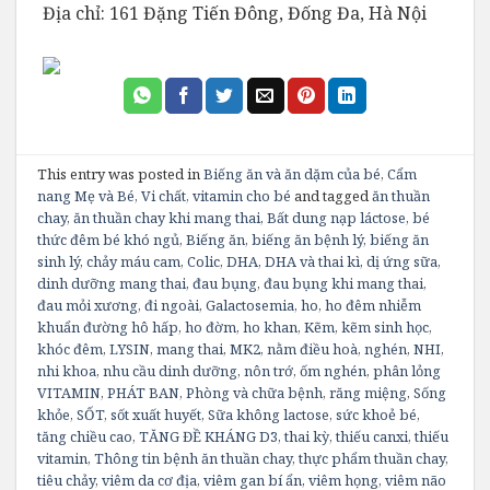
Địa chỉ: 161 Đặng Tiến Đông, Đống Đa, Hà Nội
This entry was posted in
Biếng ăn và ăn dặm của bé
,
Cẩm
nang Mẹ và Bé
,
Vi chất, vitamin cho bé
and tagged
ăn thuần
chay
,
ăn thuần chay khi mang thai
,
Bất dung nạp láctose
,
bé
thức đêm bé khó ngủ
,
Biếng ăn
,
biếng ăn bệnh lý
,
biếng ăn
sinh lý
,
chảy máu cam
,
Colic
,
DHA
,
DHA và thai kì
,
dị ứng sữa
,
dinh dưỡng mang thai
,
đau bụng
,
đau bụng khi mang thai
,
đau mỏi xương
,
đi ngoài
,
Galactosemia
,
ho
,
ho đêm nhiễm
khuẩn đường hô hấp
,
ho đờm
,
ho khan
,
Kẽm
,
kẽm sinh học
,
khóc đêm
,
LYSIN
,
mang thai
,
MK2
,
nằm điều hoà
,
nghén
,
NHI
,
nhi khoa
,
nhu cầu dinh dưỡng
,
nôn trớ
,
ốm nghén
,
phân lỏng
VITAMIN
,
PHÁT BAN
,
Phòng và chữa bệnh
,
răng miệng
,
Sống
khỏe
,
SỐT
,
sốt xuất huyết
,
Sữa không lactose
,
sức khoẻ bé
,
tăng chiều cao
,
TĂNG ĐỀ KHÁNG D3
,
thai kỳ
,
thiếu canxi
,
thiếu
vitamin
,
Thông tin bệnh ăn thuần chay
,
thực phẩm thuần chay
,
tiêu chảy
,
viêm da cơ địa
,
viêm gan bí ẩn
,
viêm họng
,
viêm não