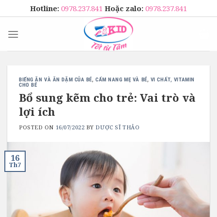
Skip
Hotline:
0978.237.841
Hoặc zalo:
0978.237.841
to
content
BIẾNG ĂN VÀ ĂN DẶM CỦA BÉ
,
CẨM NANG MẸ VÀ BÉ
,
VI CHẤT, VITAMIN
CHO BÉ
Bổ sung kẽm cho trẻ: Vai trò và
lợi ích
POSTED ON
16/07/2022
BY
DƯỢC SĨ THẢO
16
Th7