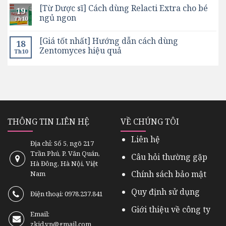
[Từ Dược sĩ] Cách dùng Relacti Extra cho bé
19
ngủ ngon
Th10
[Giá tốt nhất] Hướng dẫn cách dùng
18
Zentomyces hiệu quả
Th10
THÔNG TIN LIÊN HỆ
VỀ CHÚNG TÔI
Liên hệ
Địa chỉ: Số 5, ngõ 217
Trần Phú, P. Văn Quán,
Câu hỏi thường gặp
Hà Đông, Hà Nội, Việt
Chính sách bảo mật
Nam
Quy định sử dụng
Điện thoại: 0978.237.841
Giới thiệu về công ty
Email:
zkid.vn@gmail.com