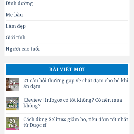
Dinh dưỡng
Mẹ bầu
Làm đẹp
Giới tính
Người cao tuổi
BÀI VIẾT MỚI
21 câu hỏi thường gặp về chất đạm cho bé khi
26
ăn dặm
Th10
[Review] Infogos có tốt không? Có nên mua
23
không?
Th10
Cách dùng Selituss giảm ho, tiêu đờm tốt nhất
20
từ Dược sĩ
Th10