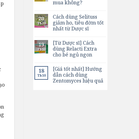
mua không?
ạp
Cách dùng Selituss
20
giảm ho, tiêu đờm tốt
Th10
nhất từ Dược sĩ
[Từ Dược sĩ] Cách
19
dùng Relacti Extra
Th10
cho bé ngủ ngon
[Giá tốt nhất] Hướng
c
18
dẫn cách dùng
Th10
Zentomyces hiệu quả
ạo
on
ng