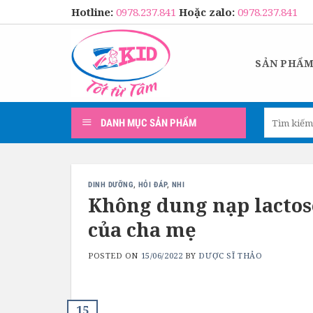
Skip
Hotline:
0978.237.841
Hoặc zalo:
0978.237.841
to
content
SẢN PHẨ
Tìm
DANH MỤC SẢN PHẨM
kiếm:
DINH DƯỠNG
,
HỎI ĐÁP
,
NHI
Không dung nạp lactose
của cha mẹ
POSTED ON
15/06/2022
BY
DƯỢC SĨ THẢO
15