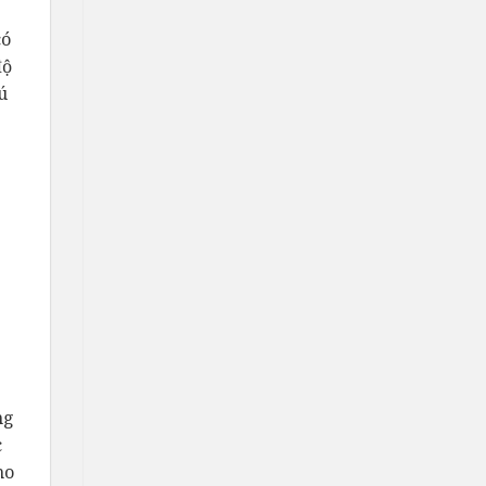
có
độ
ú
ng
c
ho