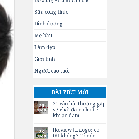
Bổ sung vi chất cho trẻ
Sữa công thức
Dinh dưỡng
Mẹ bầu
Làm đẹp
Giới tính
Người cao tuổi
BÀI VIẾT MỚI
21 câu hỏi thường gặp
26
về chất đạm cho bé
Th10
khi ăn dặm
[Review] Infogos có
23
tốt không? Có nên
Th10