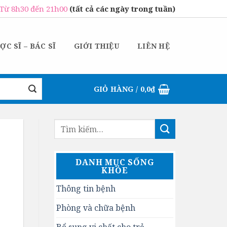
Từ 8h30 đến 21h00
(tất cả các ngày trong tuần)
ỢC SĨ – BÁC SĨ
GIỚI THIỆU
LIÊN HỆ
GIỎ HÀNG /
0,0
₫
DANH MỤC SỐNG
KHỎE
Thông tin bệnh
Phòng và chữa bệnh