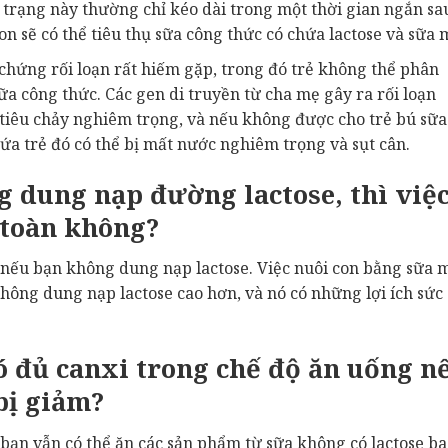
h trạng này thường chỉ kéo dài trong một thời gian ngắn sa
on sẽ có thể tiêu thụ sữa công thức có chứa lactose và sữa 
chứng rối loạn rất hiếm gặp, trong đó trẻ không thể phân
a công thức. Các gen di truyền từ cha mẹ gây ra rối loạn
tiêu chảy nghiêm trọng, và nếu không được cho trẻ bú sữa
a trẻ đó có thể bị mất nước nghiêm trọng và sụt cân.
 dung nạp đường lactose, thì việ
 toàn không?
 nếu bạn không dung nạp lactose. Việc nuôi con bằng sữa 
hông dung nạp lactose cao hơn, và nó có những lợi ích sức
ó đủ canxi trong chế độ ăn uống n
bị giảm?
bạn vẫn có thể ăn các sản phẩm từ sữa không có lactose b