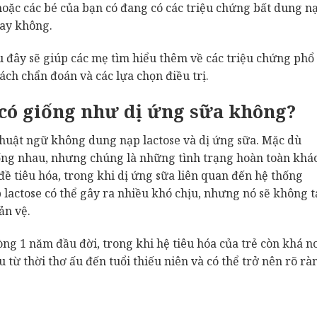
h hoặc các bé của bạn có đang có các triệu chứng bất dung n
hay không.
 đây sẽ giúp các mẹ tìm hiểu thêm về các triệu chứng phổ
ch chẩn đoán và các lựa chọn điều trị.
có giống như dị ứng sữa không?
huật ngữ không dung nạp lactose và dị ứng sữa. Mặc dù
iống nhau, nhưng chúng là những tình trạng hoàn toàn khá
ề tiêu hóa, trong khi dị ứng sữa liên quan đến hệ thống
lactose có thể gây ra nhiều khó chịu, nhưng nó sẽ không t
ản vệ.
ng 1 năm đầu đời, trong khi hệ tiêu hóa của trẻ còn khá n
 từ thời thơ ấu đến tuổi thiếu niên và có thể trở nên rõ rà