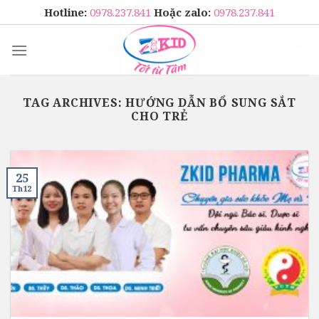
Skip
Hotline:
0978.237.841
Hoặc zalo:
0978.237.841
to
content
TAG ARCHIVES:
HƯỚNG DẪN BỔ SUNG SẮT
CHO TRẺ
25
Th12