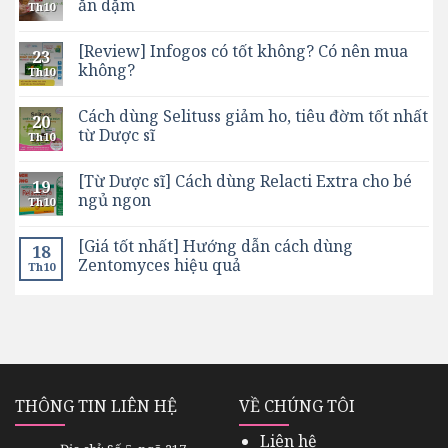
ăn dặm
Th10
[Review] Infogos có tốt không? Có nên mua
23
không?
Th10
Cách dùng Selituss giảm ho, tiêu đờm tốt nhất
20
từ Dược sĩ
Th10
[Từ Dược sĩ] Cách dùng Relacti Extra cho bé
19
ngủ ngon
Th10
[Giá tốt nhất] Hướng dẫn cách dùng
18
Zentomyces hiệu quả
Th10
THÔNG TIN LIÊN HỆ
VỀ CHÚNG TÔI
Liên hệ