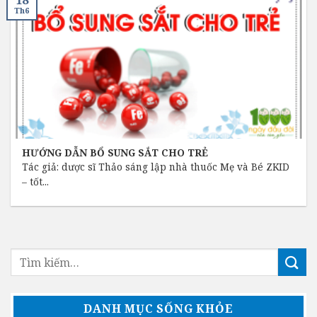
18
Th6
HƯỚNG DẪN BỔ SUNG SẮT CHO TRẺ
Tác giả: dược sĩ Thảo sáng lập nhà thuốc Mẹ và Bé ZKID
– tốt...
DANH MỤC SỐNG KHỎE