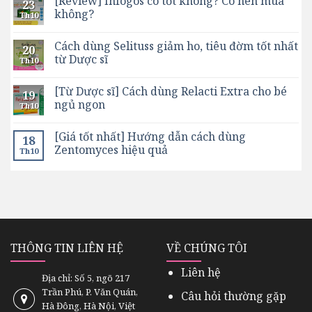
[Review] Infogos có tốt không? Có nên mua
23
không?
Th10
Cách dùng Selituss giảm ho, tiêu đờm tốt nhất
20
từ Dược sĩ
Th10
[Từ Dược sĩ] Cách dùng Relacti Extra cho bé
19
ngủ ngon
Th10
[Giá tốt nhất] Hướng dẫn cách dùng
18
Zentomyces hiệu quả
Th10
THÔNG TIN LIÊN HỆ
VỀ CHÚNG TÔI
Liên hệ
Địa chỉ: Số 5, ngõ 217
Trần Phú, P. Văn Quán,
Câu hỏi thường gặp
Hà Đông, Hà Nội, Việt