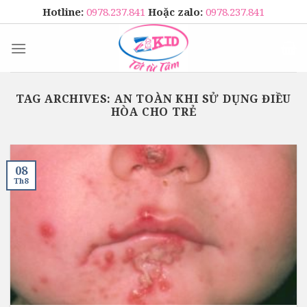
Skip
Hotline:
0978.237.841
Hoặc zalo:
0978.237.841
to
content
TAG ARCHIVES:
AN TOÀN KHI SỬ DỤNG ĐIỀU
HÒA CHO TRẺ
08
Th8