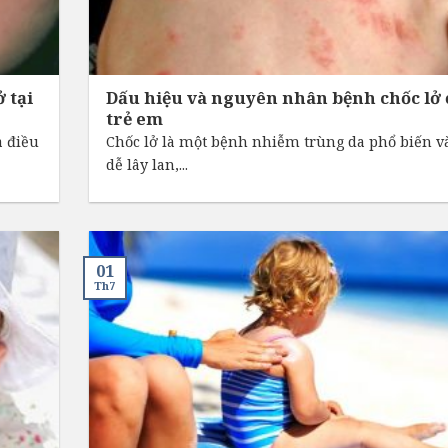
 tại
Dấu hiệu và nguyên nhân bệnh chốc lở 
trẻ em
à điều
Chốc lở là một bệnh nhiễm trùng da phổ biến và
dễ lây lan,...
01
Th7