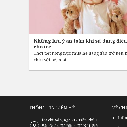
Những lưu ý an toàn khi sử dụng điều
cho trẻ
Thời tiết nóng nực mùa hè đang dần trở nên 
chịu với bé, nhất...
THÔNG TIN LIÊN HỆ
VỀ CH
Liên
Địa chỉ: Số 5, ngõ 217 Trần Phú, P.
Văn Quán, Hà Đông, Hà Nội, Việt