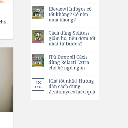
[Review] Infogos có
23
tốt không? Có nên
Th10
mua không?
cha
Cách dùng Selituss
20
giảm ho, tiêu đờm tốt
Th10
nhất từ Dược sĩ
[Từ Dược sĩ] Cách
19
dùng Relacti Extra
Th10
cho bé ngủ ngon
[Giá tốt nhất] Hướng
18
dẫn cách dùng
Th10
Zentomyces hiệu quả