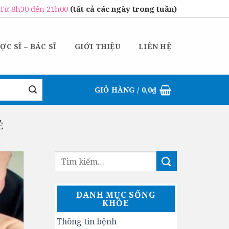
Từ 8h30 đến 21h00
(tất cả các ngày trong tuần)
ỢC SĨ – BÁC SĨ
GIỚI THIỆU
LIÊN HỆ
GIỎ HÀNG /
0,0
₫
Ẻ
DANH MỤC SỐNG
KHỎE
Thông tin bệnh