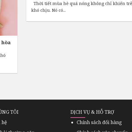
Thời tiết mùa hè quá nóng không chỉ khiến tr
khó chịu. Nó có...
 hòa
khó
ÚNG TÔI
DỊCH VỤ & HỖ TRỢ
 hệ
Chính sách đổi hàng