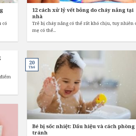
ng
12 cách xử lỷ vết bỏng do cháy nắng tại
nhà
u có
Trẻ bị cháy nắng có thể rất khó chịu, tuy nhiên 
mẹ có thể...
g
20
Th6
i điểm
Bé bị sốc nhiệt: Dấu hiệu và cách phòng
tránh