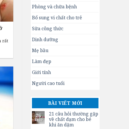
Phòng và chữa bệnh
Bổ sung vi chất cho trẻ
ở
Sữa công thức
Dinh dưỡng
 rất
Mẹ bầu
Làm đẹp
Giới tính
Người cao tuổi
BÀI VIẾT MỚI
21 câu hỏi thường gặp
26
về chất đạm cho bé
Th10
khi ăn dặm