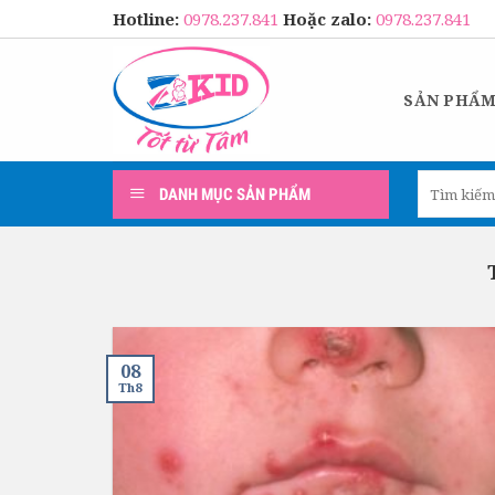
Skip
Hotline:
0978.237.841
Hoặc zalo:
0978.237.841
to
content
SẢN PHẨ
Tìm
DANH MỤC SẢN PHẨM
kiếm:
08
Th8