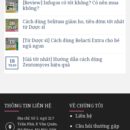
[Review] Infogos có tốt không? Có nên mua
23
không?
Th10
Cách dùng Selituss giảm ho, tiêu đờm tốt nhất
20
từ Dược sĩ
Th10
[Từ Dược sĩ] Cách dùng Relacti Extra cho bé
19
ngủ ngon
Th10
[Giá tốt nhất] Hướng dẫn cách dùng
18
Zentomyces hiệu quả
Th10
THÔNG TIN LIÊN HỆ
VỀ CHÚNG TÔI
Liên hệ
Địa chỉ: Số 5, ngõ 217
Trần Phú, P. Văn Quán,
Câu hỏi thường gặp
Hà Đông, Hà Nội, Việt